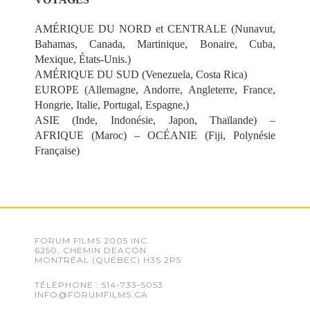
AMÉRIQUE DU NORD et CENTRALE (Nunavut,
Bahamas, Canada, Martinique, Bonaire, Cuba,
Mexique, États-Unis.)
AMÉRIQUE DU SUD (Venezuela, Costa Rica)
EUROPE (Allemagne, Andorre, Angleterre, France,
Hongrie, Italie, Portugal, Espagne,)
ASIE (Inde, Indonésie, Japon, Thaïlande) –
AFRIQUE (Maroc) – OCÉANIE (Fiji, Polynésie
Française)
FORUM FILMS 2005 INC.
6250, CHEMIN DEACON
MONTRÉAL (QUÉBEC) H3S 2P5
TÉLÉPHONE : 514-733-5053
INFO@FORUMFILMS.CA